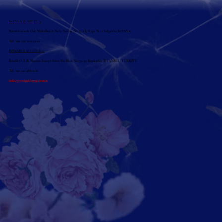
KONYA ФАБРИКА:
Büyükkayacık Osb Mahallesi 8 Nolu Sokak No:17/1 İç Kapı No:1 Selçuklu/KONYA
Tel: +90 332 502 29 29
İSTANBUL ФАБРИКА:
İkitelli O.S.B. Mutsan Sanayi Sitesi M2 Blok No:30-32 Başakşehir-İSTANBUL/TÜRKİYE
Tel: +90 212 486 11 16
info@prestigekimya.com.tr