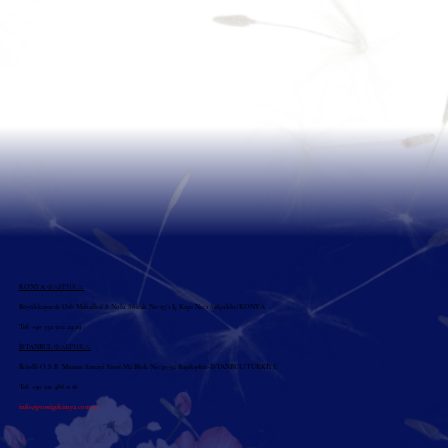
KONYA ФАБРИКА:
Büyükkayacık Osb Mahallesi 8 Nolu Sokak No:17/1 İç Kapı No:1 Selçuklu/KONYA
Tel: +90 332 502 29 29
İSTANBUL ФАБРИКА:
İkitelli O.S.B. Mutsan Sanayi Sitesi M2 Blok No:30-32 Başakşehir-İSTANBUL/TÜRKİYE
Tel: +90 212 486 11 16
info@prestigekimya.com.tr