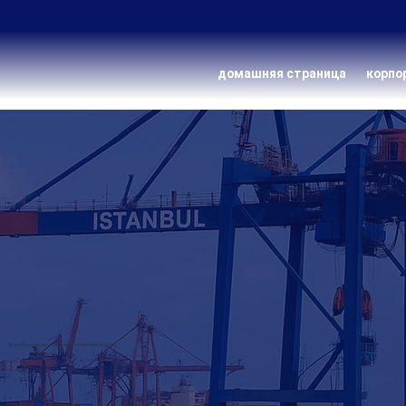
домашняя страница
корпо
Лучший экспортер стирального порошка из Turkey