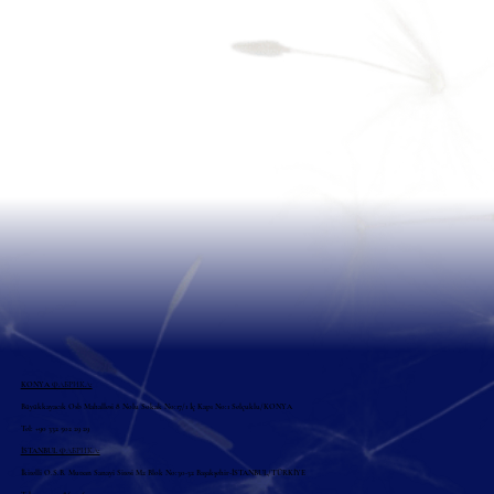
KONYA ФАБРИКА:
Büyükkayacık Osb Mahallesi 8 Nolu Sokak No:17/1 İç Kapı No:1 Selçuklu/KONYA
Tel: +90 332 502 29 29
İSTANBUL ФАБРИКА:
İkitelli O.S.B. Mutsan Sanayi Sitesi M2 Blok No:30-32 Başakşehir-İSTANBUL/TÜRKİYE