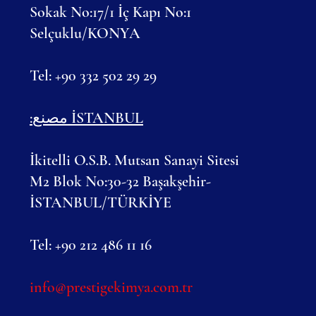
Sokak No:17/1 İç Kapı No:1
Selçuklu/KONYA
Tel: +90 332 502 29 29
:مصنع İSTANBUL
İkitelli O.S.B. Mutsan Sanayi Sitesi
M2 Blok No:30-32 Başakşehir-
İSTANBUL/TÜRKİYE
Tel: +90 212 486 11 16
info@prestigekimya.com.tr