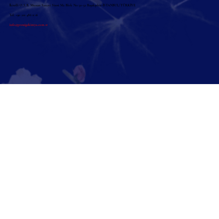
İkitelli O.S.B. Mutsan Sanayi Sitesi M2 Blok No:30-32 Başakşehir-İSTANBUL/TÜRKİYE
Tel: +90 212 486 11 16
info@prestigekimya.com.tr