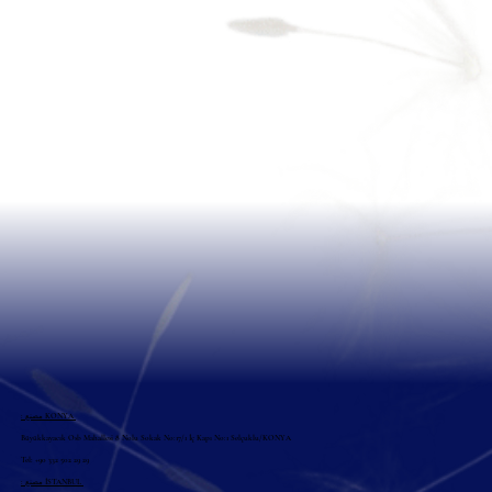
: مصنع KONYA
Büyükkayacık Osb Mahallesi 8 Nolu Sokak No:17/1 İç Kapı No:1 Selçuklu/KONYA
Tel: +90 332 502 29 29
: مصنع İSTANBUL