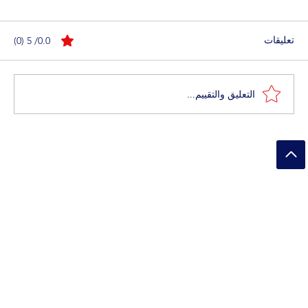
تعليقات
0.0/ 5 (0)
التعليق والتقييم...
أفضل منتجات إزالة البقع للبقع الصعبة على
الملابس